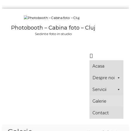
S
k
i
Photobooth – Cabina foto – Cluj
p
Sedinte foto in studio
t
o
c
o
n
Acasa
t
e
Despre noi
n
t
Servicii
Galerie
Contact